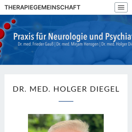
Skip
THERAPIEGEMEINSCHAFT
Togg
to
navi
content
THERAPI
Dr. Med.
Frieder
Gauß |
Dr. Med.
Mirjam
Hensgen
| Dr.
Med
Holger
DR.
Diegel
DR. MED. HOLGER DIEGEL
MED.
HOLGER
DIEGEL