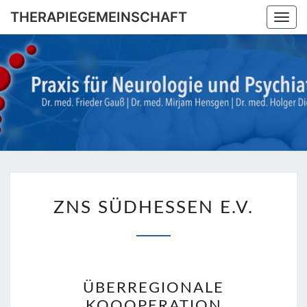
Skip
THERAPIEGEMEINSCHAFT
Togg
to
navi
content
THERAPI
Dr. Med.
Frieder
Gauß |
Dr. Med.
Mirjam
Hensgen
| Dr.
Med
Holger
ZNS
Diegel
ZNS SÜDHESSEN E.V.
SÜDHESSEN
E.V.
ÜBERREGIONALE
KOOOPERATION