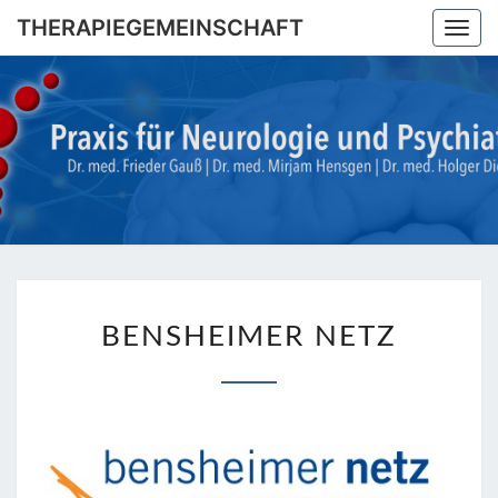
Skip
THERAPIEGEMEINSCHAFT
Togg
to
navi
content
THERAPI
Dr. Med.
Frieder
Gauß |
Dr. Med.
Mirjam
Hensgen
| Dr.
Med
Holger
BENSHEIMER
Diegel
BENSHEIMER NETZ
NETZ