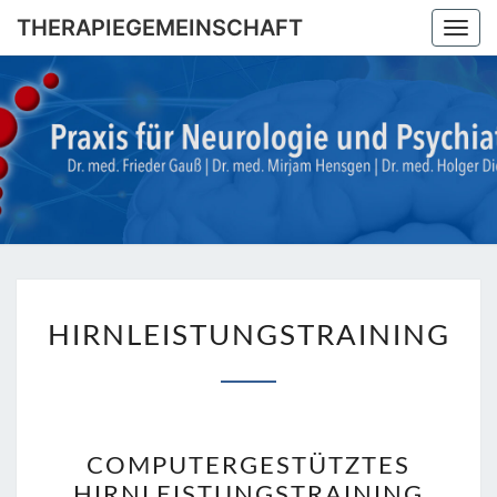
Skip
THERAPIEGEMEINSCHAFT
Togg
to
navi
content
THERAPI
Dr. Med.
Frieder
Gauß |
Dr. Med.
Mirjam
Hensgen
| Dr.
Med
Holger
HIRNLEISTUNGSTRAINI
Diegel
HIRNLEISTUNGSTRAINING
COMPUTERGESTÜTZTES
HIRNLEISTUNGSTRAINING