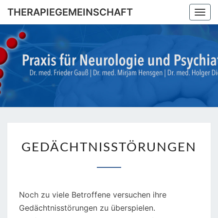
Skip
THERAPIEGEMEINSCHAFT
Togg
to
navi
content
THERAPI
Dr. Med.
Frieder
Gauß |
Dr. Med.
Mirjam
Hensgen
| Dr.
Med
Holger
GEDÄCHTNISSTÖRUNG
Diegel
GEDÄCHTNISSTÖRUNGEN
Noch zu viele Betroffene versuchen ihre
Gedächtnisstörungen zu überspielen.