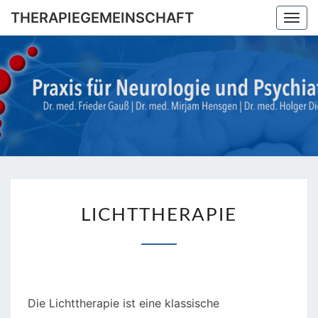
Skip
THERAPIEGEMEINSCHAFT
Togg
to
navi
content
THERAPI
Dr. Med.
Frieder
Gauß |
Dr. Med.
Mirjam
Hensgen
| Dr.
Med
Holger
LICHTTHERAPIE
Diegel
LICHTTHERAPIE
Die Lichttherapie ist eine klassische