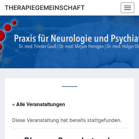
Skip
THERAPIEGEMEINSCHAFT
Togg
to
navi
content
THERAPI
Dr. Med.
Frieder
Gauß |
Dr. Med.
Mirjam
Hensgen
| Dr.
Med
Holger
Diegel
« Alle Veranstaltungen
Diese Veranstaltung hat bereits stattgefunden.