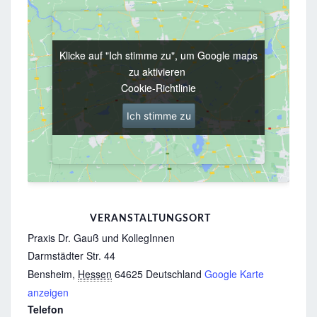
Klicke auf "Ich stimme zu", um Google maps
Klicke auf "Ich stimme zu", um Google maps
zu aktivieren
zu aktivieren
Cookie-Richtlinie
Cookie-Richtlinie
Ich stimme zu
Ich stimme zu
VERANSTALTUNGSORT
Praxis Dr. Gauß und KollegInnen
Darmstädter Str. 44
Bensheim
,
Hessen
64625
Deutschland
Google Karte
anzeigen
Telefon