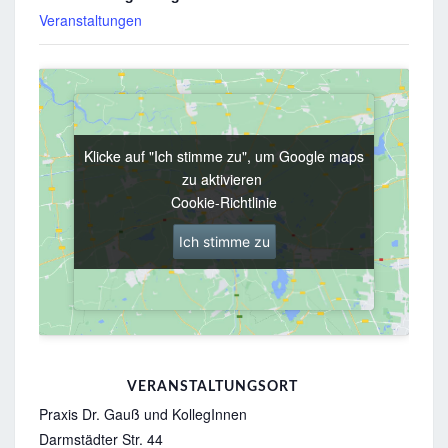
Veranstaltungen
Klicke auf "Ich stimme zu", um Google maps
Klicke auf "Ich stimme zu", um Google maps
zu aktivieren
zu aktivieren
Cookie-Richtlinie
Cookie-Richtlinie
Ich stimme zu
Ich stimme zu
VERANSTALTUNGSORT
Praxis Dr. Gauß und KollegInnen
Darmstädter Str. 44