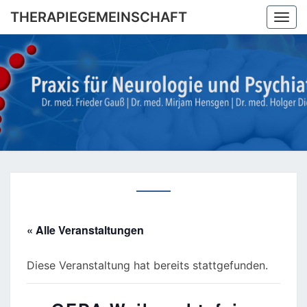
Skip
THERAPIEGEMEINSCHAFT
Togg
to
navi
content
THERAPI
Dr. Med.
Frieder
Gauß |
Dr. Med.
Mirjam
Hensgen
| Dr.
Med
Holger
Diegel
« Alle Veranstaltungen
Diese Veranstaltung hat bereits stattgefunden.